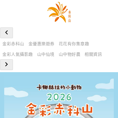
金彩赤科山
金優惠樂遊券
花花有你集章趣
金彩人氣攝影趣
山中仙境
山中物好農
相關資訊